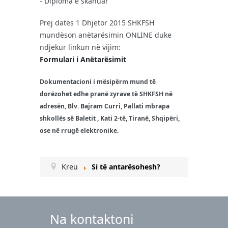
- Diploma e skanuar
Prej datës 1 Dhjetor 2015 SHKFSH
mundëson anëtarësimin ONLINE duke
ndjekur linkun në vijim:
Formulari i Anëtarësimit
Dokumentacioni i mësipërm mund të
dorëzohet edhe pranë zyrave të SHKFSH në
adresën, Blv. Bajram Curri, Pallati mbrapa
shkollës së Baletit , Kati 2-të, Tiranë, Shqipëri,
ose në rrugë elektronike.
Kreu
Si të antarësohesh?
Na kontaktoni