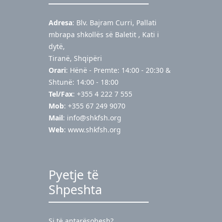
Adresa
: Blv. Bajram Curri, Pallati
mbrapa shkollës së Baletit , Kati i
dytë,
Tiranë, Shqipëri
Orari
: Hënë - Premte: 14:00 - 20:30 &
Shtunë: 14:00 - 18:00
Tel/Fax
: +355 4 222 7 555
Mob
: +355 67 249 9070
Mail
:
info@shkfsh.org
Web
: www.shkfsh.org
Pyetje të
Shpeshta
Si të antarësohesh?