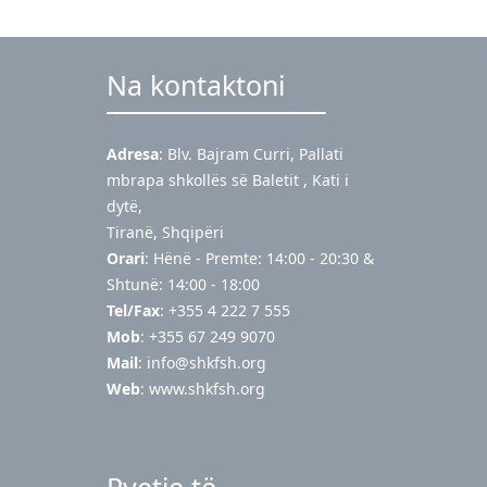
Na kontaktoni
Adresa
: Blv. Bajram Curri, Pallati
mbrapa shkollës së Baletit , Kati i
dytë,
Tiranë, Shqipëri
Orari
: Hënë - Premte: 14:00 - 20:30 &
Shtunë: 14:00 - 18:00
Tel/Fax
: +355 4 222 7 555
Mob
: +355 67 249 9070
Mail
:
info@shkfsh.org
Web
: www.shkfsh.org
Pyetje të